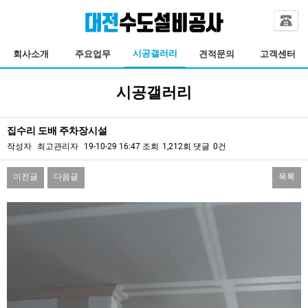
시공갤러리
회사소개
주요업무
견적문의
고객센터
시공갤러리
집수리 도배 주차장시설
작성자
최고관리자
19-10-29 16:47
조회
1,212회
댓글
0건
이전글
다음글
목록
본문