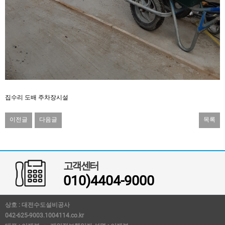
집수리 도배 주차장시설
이전글
다음글
목록
고객센터
010)4404-9000
상호 : 대전수도설비공사
042-625-9003.1004114.co.kr