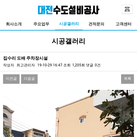
시공갤러리
회사소개
주요업무
견적문의
고객센터
시공갤러리
집수리 도배 주차장시설
작성자
최고관리자
19-10-29 16:47
조회
1,205회
댓글
0건
이전글
다음글
목록
본문